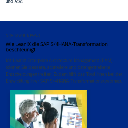
und
Run.
GRATIS WHITE PAPER
Wie LeanIX die SAP S/4HANA-Transformation
beschleunigt
Mit LeanIX Enterprise Architecture Management (EAM)
können Sie bessere, schnellere und datengetriebene
Entscheidungen treffen. Zudem hilft das Tool Ihnen bei der
Entwicklung Ihrer SAP S/4HANA-Transformationsroadmap.