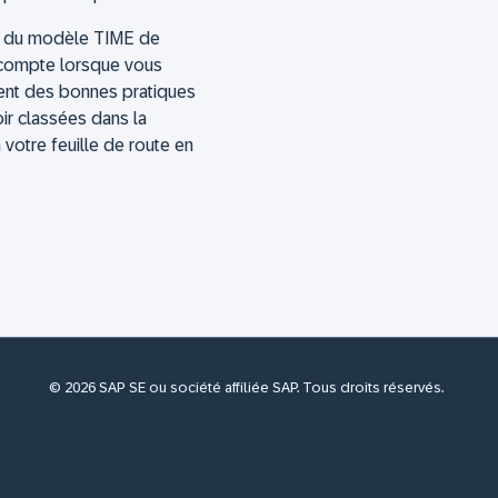
ts du modèle TIME de
n compte lorsque vous
ment des bonnes pratiques
ir classées dans la
 votre feuille de route en
© 2026 SAP SE ou société affiliée SAP. Tous droits réservés.