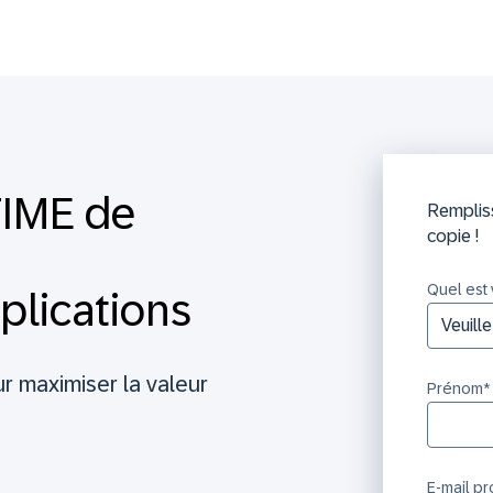
TIME de
Rempliss
copie !
Quel est 
pplications
 maximiser la valeur
Prénom
*
E-mail p