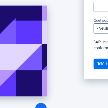
Quel post
SAP util
conform