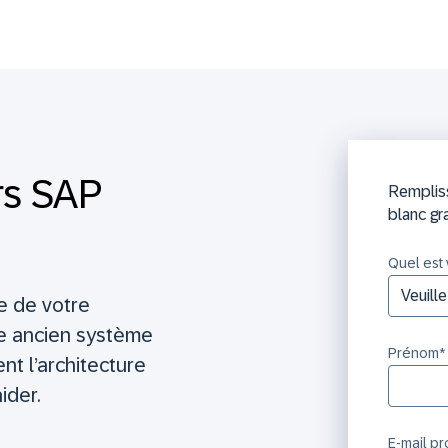
rs SAP
Rempliss
blanc gra
Quel est 
te de votre
re ancien système
Prénom
*
t l’architecture
ider.
E-mail p