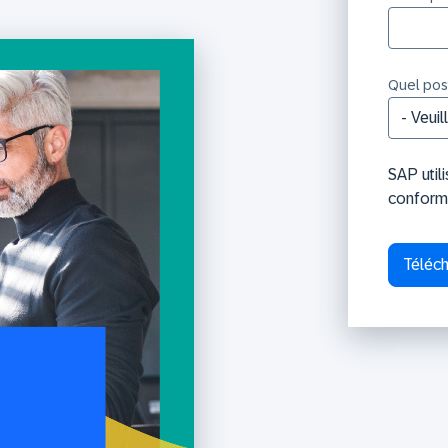
Quel post
SAP util
conform