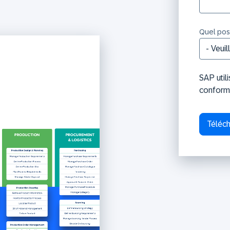
Quel post
SAP util
conform