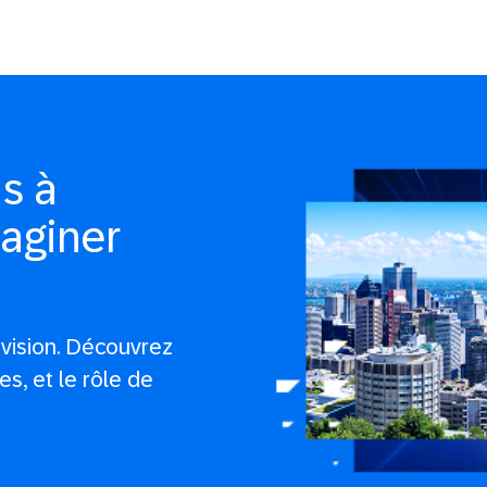
s à
aginer
vision. Découvrez
es, et le rôle de