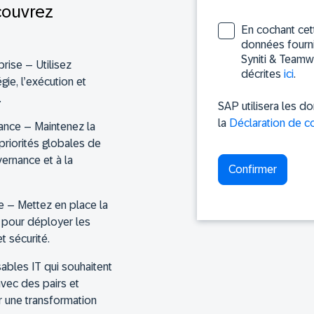
couvrez
En cochant cet
données fournie
Syniti & Teamw
prise
– Utilisez
décrites
ici
.
égie, l’exécution et
.
SAP utilisera les 
la
Déclaration de co
iance
– Maintenez la
priorités globales de
vernance et à la
e
– Mettez en place la
es pour déployer les
et sécurité
.
ables IT qui souhaitent
vec des pairs et
r une transformation