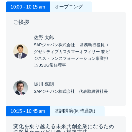
オープニング
10:00 - 10:15 am
ご挨拶
佐野 太郎
SAPジャパン株式会社 常務執行役員 エ
グゼクティブカスタマーオフィサー 兼 ビ
ジネストランスフォーメーション事業担
当 JSUG常任理事
堀川 嘉朗
SAPジャパン株式会社 代表取締役社長
基調講演(同時通訳)
10:15 - 10:45 am
変化を乗り越える未来共創企業になるため
の変革ケーパビリティ構築方法