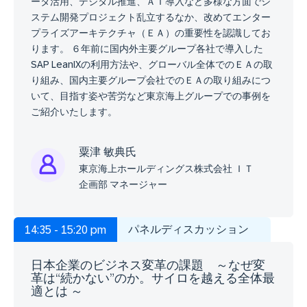
ータ活用、デジタル推進、ＡＩ導入など多様な方面でシ
ステム開発プロジェクト乱立するなか、改めてエンター
プライズアーキテクチャ（ＥＡ）の重要性を認識してお
ります。 ６年前に国内外主要グループ各社で導入した
SAP LeanIXの利用方法や、グローバル全体でのＥＡの取
り組み、国内主要グループ会社でのＥＡの取り組みにつ
いて、目指す姿や苦労など東京海上グループでの事例を
ご紹介いたします。
粟津 敏典氏
東京海上ホールディングス株式会社 ＩＴ
企画部 マネージャー
パネルディスカッション
14:35 - 15:20 pm
日本企業のビジネス変革の課題 ～なぜ変
革は“続かない”のか。サイロを越える全体最
適とは ～