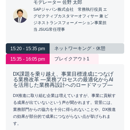
モデレーター 佐野 太郎
SAPジャパン株式会社 常務執行役員 エ
グゼクティブカスタマーオフィサー 兼 ビ
ジネストランスフォーメーション事業担
当 JSUG常任理事
ネットワーキング・休憩
15:20 - 15:35 pm
ブレイクアウト1
15:35 - 16:05 pm
DX課題を乗り越え、事業目標達成につなげ
る業務改革 ―業務プロセスの最適化からAI
を活用した業務再設計へのロードマップ―
DX推進に取り組む企業は増えていますが、事業に貢献す
る成果が出ていないという声が聞かれます。背景には、
業務部門からの協力を十分に得られないことや、DX推進
の効果が部分的で成果につながらない点が挙げられま
す。