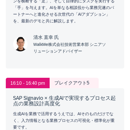
ンを横断する「足」、そして自律的にタスクを実行する
「手」を与えます。AIを単なる相談役から業務完遂のパ
ートナーへと進化させる次世代の「AIアダプション」
を、最新のデモと共に解説します。
清水 直幸 氏
WalkMe株式会社技術営業本部 シニアソ
リューションアドバイザー
ブレイクアウト5
16:10 - 16:40 pm
SAP Signavio × 生成AIで実現するプロセス起
点の業務設計高度化
生成AIを業務で活用するうえでは、AIそのものだけでな
く、入力情報となる業務プロセスの可視化・標準化が重
要です。