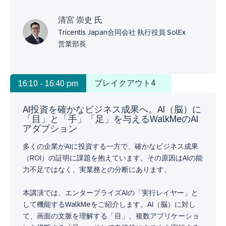
清宮 崇史 氏
Tricentis Japan合同会社 執行役員 SolEx
営業部長
ブレイクアウト4
16:10 - 16:40 pm
AI投資を確かなビジネス成果へ。AI（脳）に
「目」と「手」「足」を与えるWalkMeのAI
アダプション
多くの企業がAIに投資する一方で、確かなビジネス成果
（ROI）の証明に課題を抱えています。その原因はAIの能
力不足ではなく、実業務との分断にあります。
本講演では、エンタープライズAIの「実行レイヤー」と
して機能するWalkMeをご紹介します。AI（脳）に対し
て、画面の文脈を理解する「目」、複数アプリケーショ