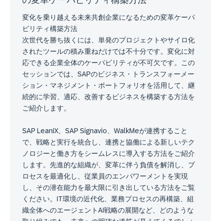
変化を乗り越える未来共創企業になるための変革ケーパ
ビリティ構築方法
次世代を勝ち抜くには、単発のプロジェクトやサイロ化
されたツールの積み重ねだけでは不十分です。変化に対
応できる企業全体のケーパビリティが不可欠です。この
セッションでは、SAPのビジネス・トランスフォーメー
ション・マネジメント・ポートフォリオを活用して、継
続的に学習、適応、改善するビジネスを構築する方法を
ご紹介します。
SAP LeanIX、SAP Signavio、WalkMeが連携すること
で、戦略と実行を統合し、連携と協働による新しいテク
ノロジーと働き方をシームレスに導入する方法をご紹介
します。先進的な組織が、変革に伴う負債を解消し、プ
ロセスを最適化し、従業員のエンパワーメントを実現
し、その潜在能力を最大限に引き出している方法をご覧
ください。IT環境の近代化、業務プロセスの再構築、組
織全体へのエージェントAI戦略の展開など、どのような