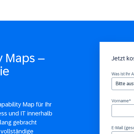
y Maps –
Jetzt k
ie
Was ist Ihr 
Vorname
*
pability Map für Ihr
ss und IT innerhalb
klang gebracht
E-Mail (gesc
vollständige