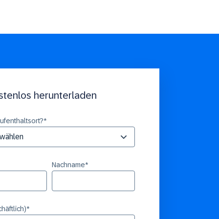
ostenlos herunterladen
Aufenthaltsort?
*
Nachname
*
häftlich)
*