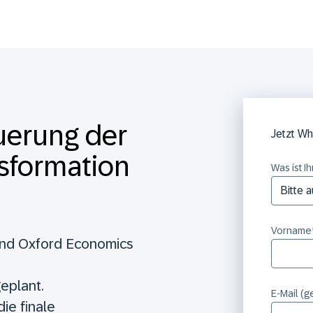
euerung der
Jetzt Wh
sformation
Was ist I
Vorname
 und Oxford Economics
eplant.
E-Mail (g
ie finale