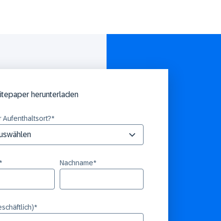
itepaper herunterladen
hr Aufenthaltsort?
*
*
Nachname
*
eschäftlich)
*