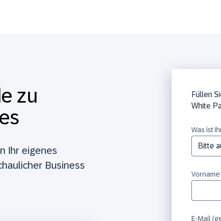
de zu
Füllen S
White Pa
ies
Was ist I
en Ihr eigenes
chaulicher Business
Vorname
E-Mail (g