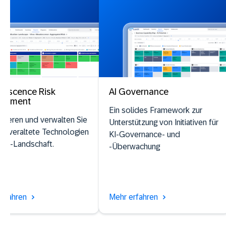
lescence Risk
AI Governance
gement
Ein solides Framework zur
fizieren und verwalten Sie
Unterstützung von Initiativen für
iv veraltete Technologien
KI-Governance- und
er IT-Landschaft.
-Überwachung
erfahren
Mehr erfahren