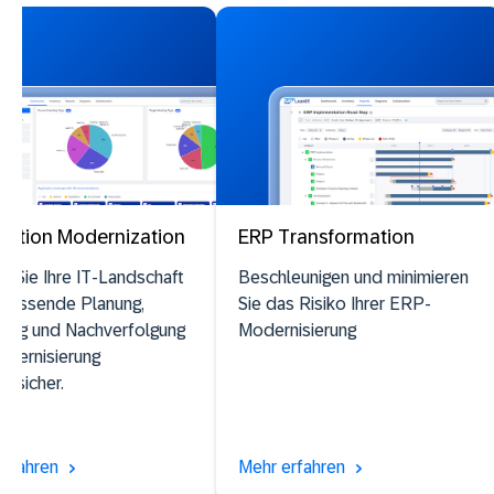
cation Modernization
ERP Transformation
 Sie Ihre IT-Landschaft
Beschleunigen und minimieren
 passende Planung,
Sie das Risiko Ihrer ERP-
rung und Nachverfolgung
Modernisierung
odernisierung
tssicher.
erfahren
Mehr erfahren