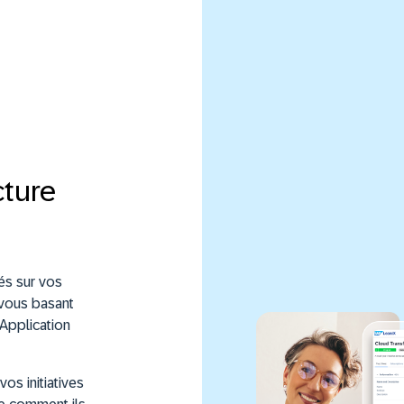
cture
és sur vos
 vous basant
Application
os initiatives