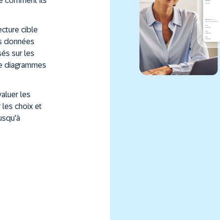
Planifier vot
e comment ils
Concevoir vot
Gouverner vo
transformati
cture cible
les données
sés sur les
de diagrammes
valuer les
 les choix et
jusqu'à