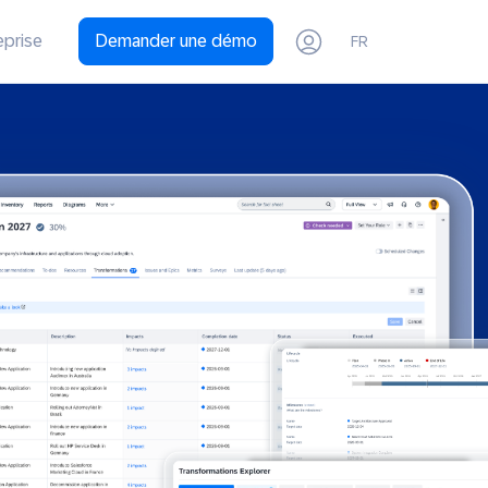
eprise
Demander une démo
FR