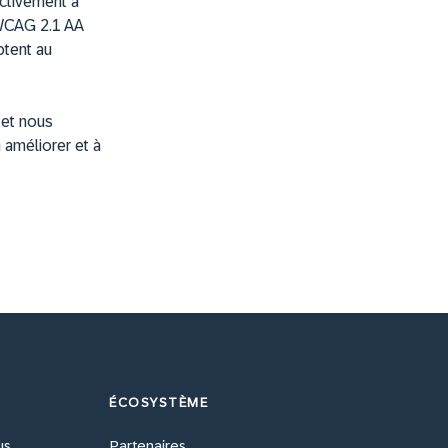
activement à
 WCAG 2.1 AA
ptent au
 et nous
 améliorer et à
ÉCOSYSTÈME
us
Partenaires