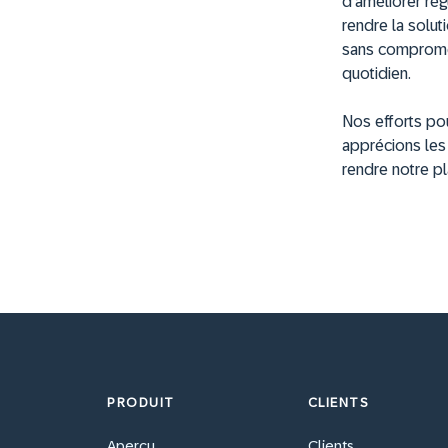
d’améliorer rég
rendre la solu
sans compromett
quotidien.
Nos efforts po
apprécions les 
rendre notre p
PRODUIT
CLIENTS
Aperçu
Clients