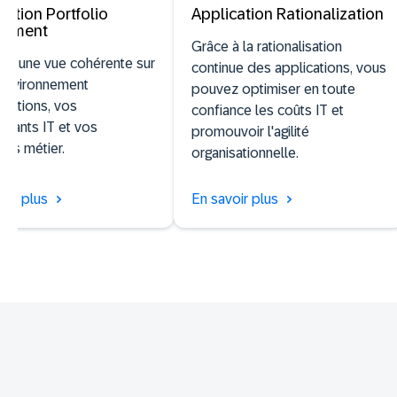
cation Portfolio
Application Rationalization
ssment
Grâce à la rationalisation
ez une vue cohérente sur
continue des applications, vous
 environnement
pouvez optimiser en toute
ications, vos
confiance les coûts IT et
sants IT et vos
promouvoir l'agilité
tés métier.
organisationnelle.
oir plus
En savoir plus