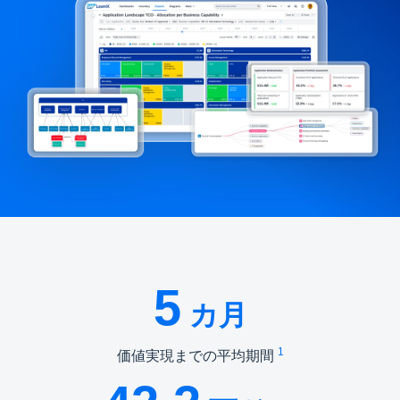
5
カ月
1
価値実現までの平均期間