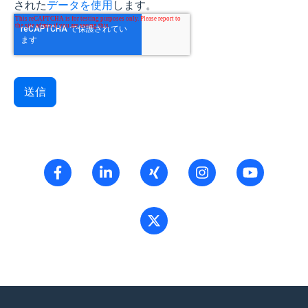
された
データを使用
します。