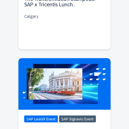
SAP x Tricentis Lunch..
Calgary
SAP LeanIX Event
SAP Signavio Event