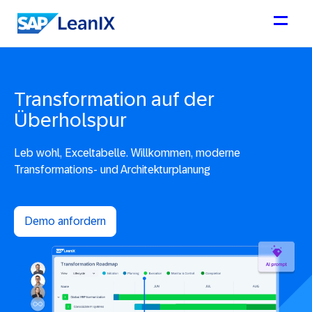
Transformation auf der
Überholspur
Leb wohl, Exceltabelle. Willkommen, moderne
Transformations- und Architekturplanung
Demo anfordern