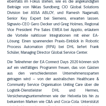
ebenfalls im Fokus stehen, wie es die angekündigten
Beiträge von Niklas Sundberg, CIO Global Solutions
Division bei
ASSA ABLOY
, und Ramesh Nagamalli,
Senior Key Expert bei
Siemens
, erwarten lassen.
Signavio
-CEO Gero Decker und Greg Holmes, Regional
Vice President Pre Sales EMEA bei
Apptio
, erläutern
die Vorteile nahtloser Integrationen mit einer EA-
Lösung. Einen spannenden Praxis-Einblick in Robotic
Process Automation (RPA) bei
DHL
liefert Frank
Schüler, Managing Director Global Service Center.
Die Teilnehmer der EA Connect Days 2020 können sich
auf ein vielfältiges Programm freuen, das von Gästen
aus den verschiedensten Unternehmenssparten
getragen wird – von der australischen Healthcare &
Community Service Organisation
Uniting Care
über die
Logistik-Dienstleister
DHL
und
Hermes
,
Versicherungsunternehmen wie der
Helvetia
bis hin zu
bekannten Marken wie
C&A
und
Coca-Cola
. Unterstützt