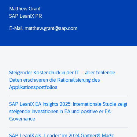
Matthew Grant
SAP LeanIX PR
E-Mail:
matthew.grant@sap.com
Steigender Kostendruck in der IT – aber fehlende
Daten erschweren die Rationalisierung des
Applikationsportfolios
SAP LeanIX EA Insights 2025: Internationale Studie zeigt
steigende Investitionen in EA und positive er EA-
Governance
SAP LeanIX als „Leader“ im 2024 Gartner® Magic