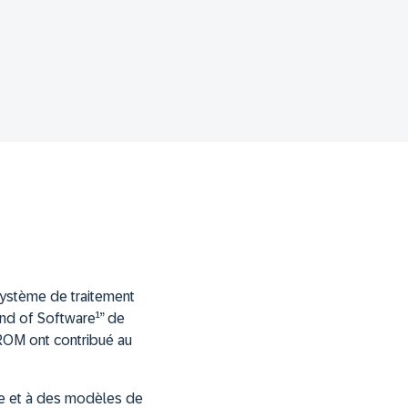
système de traitement
End of Software¹” de
-ROM ont contribué au
re et à des modèles de