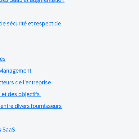
ses SaaS et augmentation
de sécurité et respect de
e
yés
 Management
cteurs de l'entreprise
 et des objectifs
entre divers fournisseurs
s SaaS