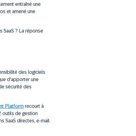
lement entraîné une
haos et amené une
ns SaaS ? La réponse
sibilité des logiciels
que d'apporter une
de sécurité des
t Platform
recourt à
outils de gestion
s SaaS directes, e-mail