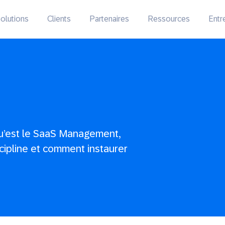
olutions
Clients
Partenaires
Ressources
Entr
qu’est le SaaS Management,
cipline et comment instaurer