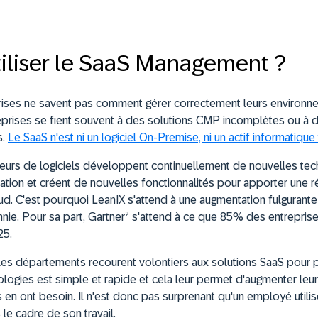
iliser le SaaS Management ?
ses ne savent pas comment gérer correctement leurs environn
reprises se fient souvent à des solutions CMP incomplètes ou à
s.
Le SaaS n'est ni un logiciel On-Premise, ni un actif informatique
sseurs de logiciels développent continuellement de nouvelles te
cation et créent de nouvelles fonctionnalités pour apporter une 
d. C'est pourquoi LeanIX s'attend à une augmentation fulgurante d
nie. Pour sa part, Gartner² s'attend à ce que 85% des entrepri
25.
s départements recourent volontiers aux solutions SaaS pour plu
logies est simple et rapide et cela leur permet d'augmenter leur
ls en ont besoin. Il n'est donc pas surprenant qu'un employé uti
le cadre de son travail.