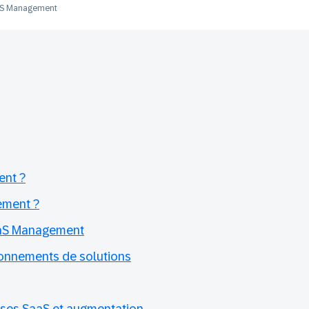
S Management
ent ?
ement ?
aaS Management
onnements de solutions