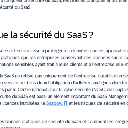
 ce qu’est la sécurité du SaaS, les bonnes pratiques et les éléme
sécurité du SaaS.
ue la sécurité du SaaS ?
ée sur le cloud, vise à protéger les données que les application
 pratiques que les entreprises conservant des données sur le c
ations sensibles ayant trait à leurs clients et à l’entreprise elle
u SaaS ne relève pas uniquement de l’entreprise qui utilise un ser
 du service ont tous deux l’obligation d’adhérer aux lignes directr
s par le Centre national pour la cybersécurité (NCSC, de l’anglai
sécurité du SaaS est aussi un élément important du SaaS Manageme
licences inutilisées, le
Shadow IT
et les risques de sécurité en cr
s bonnes pratiques de sécurité du SaaS et comment les intégrer