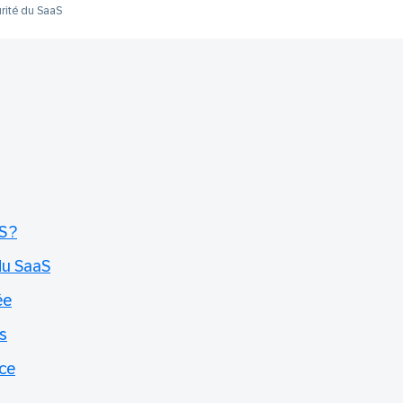
rité du SaaS
S ?
du SaaS
ée
s
nce