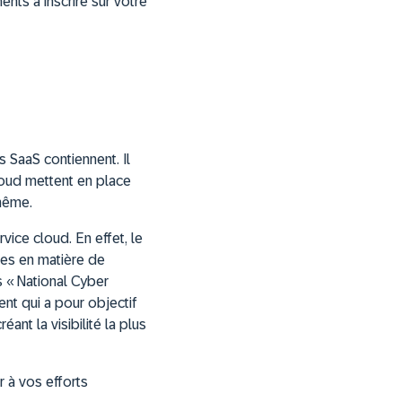
nts à inscrire sur votre
s SaaS contiennent. Il
loud mettent en place
-même.
vice cloud. En effet, le
ices en matière de
s « National Cyber
nt qui a pour objectif
éant la visibilité la plus
 à vos efforts