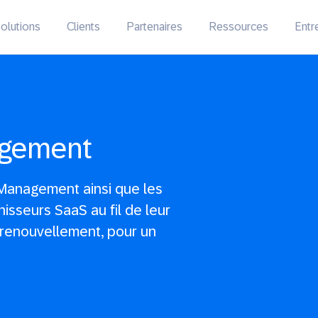
olutions
Clients
Partenaires
Ressources
Entr
agement
Management ainsi que les
isseurs SaaS au fil de leur
r renouvellement, pour un