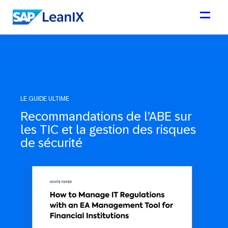
LE GUIDE ULTIME
Recommandations de l’ABE sur
les TIC et la gestion des risques
de sécurité