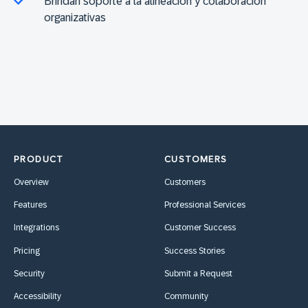
Brindan soporte a la alineación y colaboración
organizativas
PRODUCT
CUSTOMERS
Overview
Customers
Features
Professional Services
Integrations
Customer Success
Pricing
Success Stories
Security
Submit a Request
Accessibility
Community