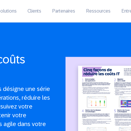
olutions
Clients
Partenaires
Ressources
Entr
coûts
s désigne une série
rations, réduire les
ursuivez votre
enir votre
s agile dans votre