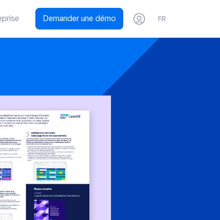
eprise
Demander une démo
FR