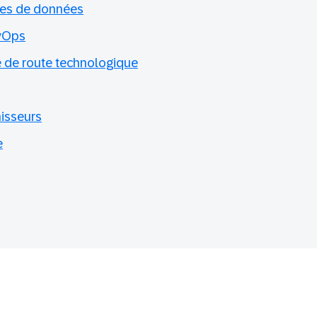
res de données
evOps
lle de route technologique
nisseurs
e