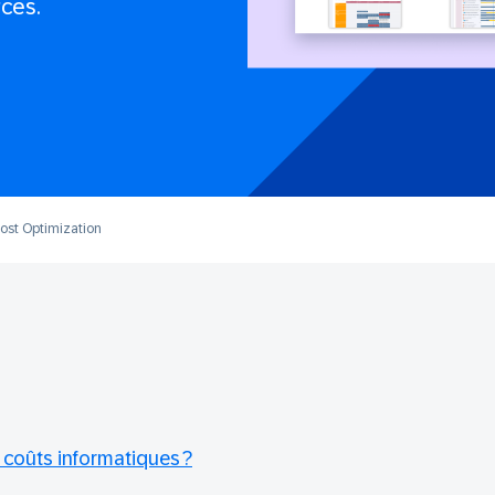
ces.
Cost Optimization
 coûts informatiques ?