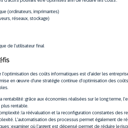
 d’actifs pouvant être optimisés afin de réduire les coûts :
que (ordinateurs, imprimantes)
rveurs, réseaux, stockage)
ue de l’utilisateur final
fis
 l’optimisation des coûts informatiques est d’aider les entrepris
a mise en œuvre d’une stratégie continue d’optimisation des coût
bles.
 rentabilité :
grâce aux économies réalisées sur le long terme, l’
plus rentable.
omplexité :
la réévaluation et la reconfiguration constantes des 
plexité. L’automatisation des processus permet également de réd
ques :
examiner où l’argent est dépensé permet de réduire le ris