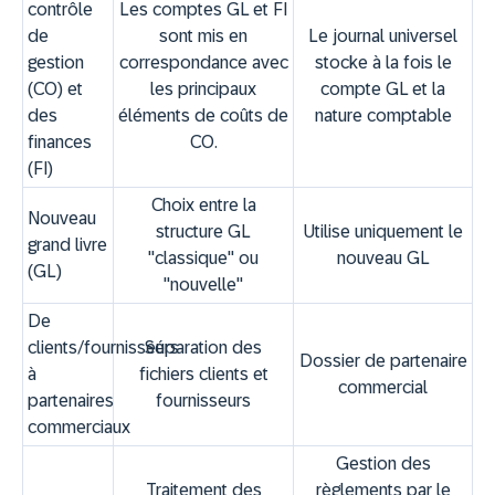
contrôle
Les comptes GL et FI
de
sont mis en
Le journal universel
gestion
correspondance avec
stocke à la fois le
(CO) et
les principaux
compte GL et la
des
éléments de coûts de
nature comptable
finances
CO.
(FI)
Choix entre la
Nouveau
structure GL
Utilise uniquement le
grand livre
"classique" ou
nouveau GL
(GL)
"nouvelle"
De
clients/fournisseurs
Séparation des
Dossier de partenaire
à
fichiers clients et
commercial
partenaires
fournisseurs
commerciaux
Gestion des
Traitement des
règlements par le