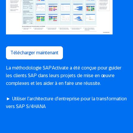
Télécharger maintenant
La méthodologie SAP Activate a été conçue pour guider
les clients SAP dans leurs projets de mise en œuvre
complexes et les aider à en faire une réussite.
► Utiliser l’architecture d’entreprise pour la transformation
vers SAP S/4HANA