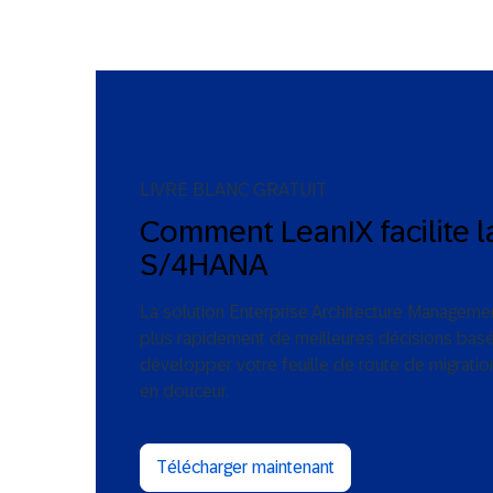
LIVRE BLANC GRATUIT
Comment LeanIX facilite l
S/4HANA
La solution Enterprise Architecture Managem
plus rapidement de meilleures décisions basé
développer votre feuille de route de migrati
en douceur.
Télécharger maintenant