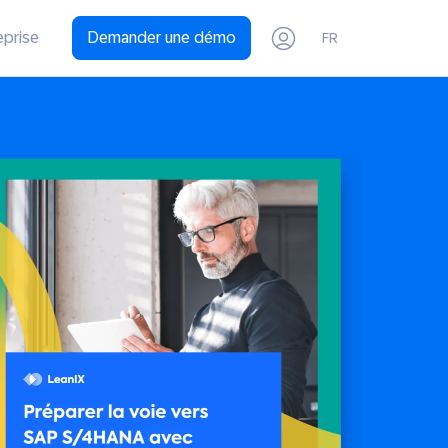
eprise
Demander une démo
FR