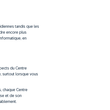
tidiennes tandis que les
ndre encore plus
informatique, en
spects du Centre
, surtout lorsque vous
s, chaque Centre
ise et de son
rablement.