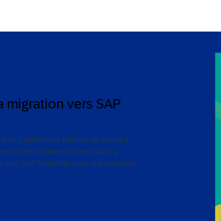
a migration vers SAP
ent de LeanIX vous permet de prendre
es sur les données et vous aide à
on vers SAP S/4HANA pour une transition