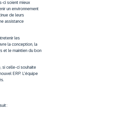
s-ci soient mieux
enir un environnement
tinue de leurs
ne assistance
retenir les
vre la conception, la
rs et le maintien du bon
 si celle-ci souhaite
n nouvel ERP. L’équipe
és.
it :